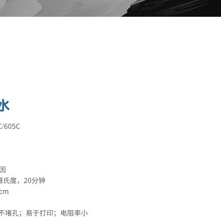
水
C/605C
因
摄氏度，
20
分钟
·cm
不堵孔；易于打印；电阻率小