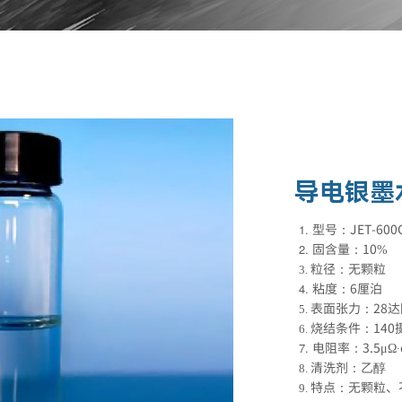
导电银墨
型号：
JET-600
固含量：
10%
粒径：无颗粒
粘度：
6
厘泊
表面张力：
28
达
烧结条件：
140
电阻率：
3.5μΩ
清洗剂：乙醇
特点：无颗粒、